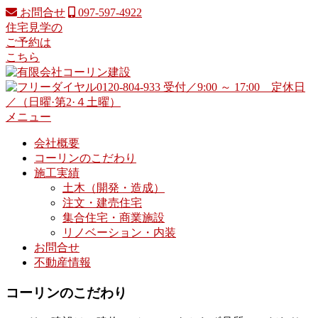
コ
お問合せ
097-597-4922
ン
住宅見学の
テ
ご予約は
ン
こちら
ツ
へ
ス
キ
メニュー
ッ
会社概要
プ
コーリンのこだわり
施工実績
土木（開発・造成）
注文・建売住宅
集合住宅・商業施設
リノベーション・内装
お問合せ
不動産情報
コーリンのこだわり