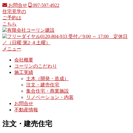
コ
お問合せ
097-597-4922
ン
住宅見学の
テ
ご予約は
ン
こちら
ツ
へ
ス
キ
メニュー
ッ
会社概要
プ
コーリンのこだわり
施工実績
土木（開発・造成）
注文・建売住宅
集合住宅・商業施設
リノベーション・内装
お問合せ
不動産情報
注文・建売住宅