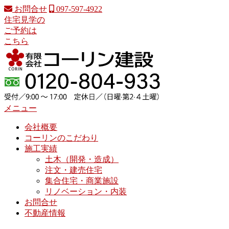
コ
お問合せ
097-597-4922
ン
住宅見学の
テ
ご予約は
ン
こちら
ツ
へ
ス
キ
ッ
プ
メニュー
会社概要
コーリンのこだわり
施工実績
土木（開発・造成）
注文・建売住宅
集合住宅・商業施設
リノベーション・内装
お問合せ
不動産情報