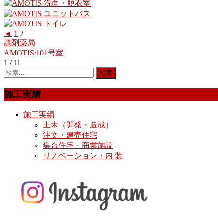
◄
1
2
調剤薬局
投
AMOTIS/101号室
稿
1 / 1
1
ナ
ビ
施工実績
ゲ
施工実績
ー
土木（開発・造成）
注文・建売住宅
シ
集合住宅・商業施設
ョ
リノベーション・内 装
ン