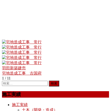
羽田新築建売
投
宅地造成工事 古国府
稿
1 / 1
1
ナ
ビ
施工実績
ゲ
施工実績
ー
土木（開発・造成）