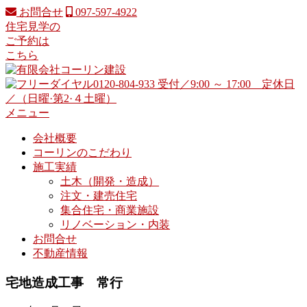
コ
お問合せ
097-597-4922
ン
住宅見学の
テ
ご予約は
ン
こちら
ツ
へ
ス
キ
メニュー
ッ
会社概要
プ
コーリンのこだわり
施工実績
土木（開発・造成）
注文・建売住宅
集合住宅・商業施設
リノベーション・内装
お問合せ
不動産情報
宅地造成工事 常行